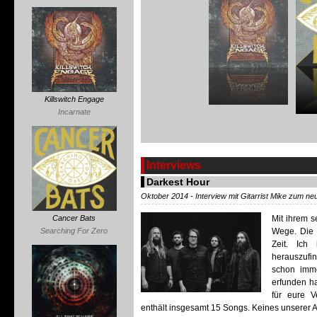
Killswitch Engage
Incarnate
Interviews
Darkest Hour
Oktober 2014 - Interview mit Gitarrist Mike zum n
Mit ihrem s
Cancer Bats
Wege. Die S
Searching For Zero
Zeit. Ich
herauszufi
schon imme
erfunden h
für eure V
enthält insgesamt 15 Songs. Keines unserer Al