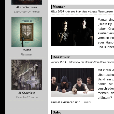
Mantar
All That Remains
März 2014 - Kurzes Interview mit den Newcomern.
The Order Of Things
Mantar sin
„Death By B
haben Gita
existiert er
vermute ich
euer Handw
und Bühnen 
Torche
Restarter
Beastmilk
Januar 2014 - Interview mit den heißen Newcomern
Mit ihrem 
Überraschu
Band ein p
haben. Als
verschiede
36 Crazyfists
meisten d
Time And Trauma
erläutern?
einmal existieren und ...
mehr
Sahg