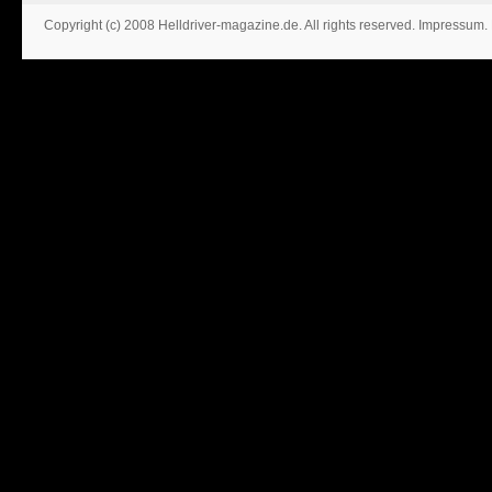
Copyright (c) 2008 Helldriver-magazine.de. All rights reserved.
Impressum
.