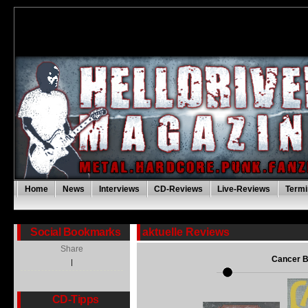
Home
News
Interviews
CD-Reviews
Live-Reviews
Termi
Social Bookmarks
aktuelle Reviews
Share
Cancer B
|
CD-Tipps