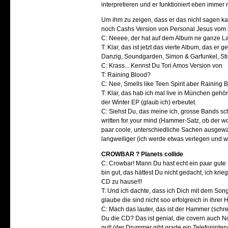
interpretieren und er funktioniert eben immer 
Um ihm zu zeigen, dass er das nicht sagen ka
noch Cashs Version von Personal Jesus vom 
C: Neeee, der hat auf dem Album ne ganze L
T: Klar, das ist jetzt das vierte Album, das e
Danzig, Soundgarden, Simon & Garfunkel, St
C: Krass... Kennst Du Tori Amos Version von
T: Raining Blood?
C: Nee, Smells like Teen Spirit aber Raining 
T: Klar, das hab ich mal live in München geh
der Winter EP (glaub ich) erbeutet.
C: Siehst Du, das meine ich, grosse Bands schrei
written for your mind (Hammer-Satz, ob der wohl
paar coole, unterschiedliche Sachen ausgewä
langweiliger (ich werde etwas verlegen und
CROWBAR ? Planets collide
C: Crowbar! Mann Du hast echt ein paar gute
bin gut, das hättest Du nicht gedacht, ich krie
CD zu hause!!!
T: Und ich dachte, dass ich Dich mit dem Song 
glaube die sind nicht soo erfolgreich in ihrer 
C: Mach das lauter, das ist der Hammer (sc
Du die CD? Das ist genial, die covern auch No
gut! (der Drummer gibt grade ein Telefoninterv