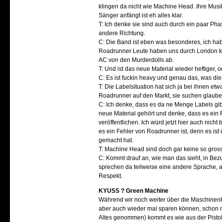
klingen da nicht wie Machine Head. Ihre Musi
Sänger anfängt ist eh alles klar.
T: Ich denke sie sind auch durch ein paar Ph
andere Richtung.
C: Die Band ist eben was besonderes, ich ha
Roadrunner Leute haben uns durch London ku
AC von den Murderdolls ab.
T: Und ist das neue Material wieder heftiger, od
C: Es ist fuckin heavy und genau das, was di
T: Die Labelsituation hat sich ja bei ihnen e
Roadrunner auf den Markt, sie suchen glaube 
C: Ich denke, dass es da ne Menge Labels gibt,
neue Material gehört und denke, dass es ein F
veröffentlichen. Ich würd jetzt hier auch nich
es ein Fehler von Roadrunner ist, denn es ist
gemacht hat.
T: Machine Head sind doch gar keine so gros
C: Kommt drauf an, wie man das sieht, in Bez
sprechen da teilweise eine andere Sprache, a
Respekt.
KYUSS ? Green Machine
Während wir noch weiter über die Maschinenkö
aber auch wieder mal sparen können, schon na
Altes genommen) kommt es wie aus der Pistol