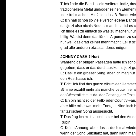
T: Ich finde die Band ist ein weiteres Indiz,
traditionellem Metal und/oder seinen Element
Indiz frei machen. Mir fallen da z.B. Bands w
C: Ich hab schon so viele verschiedene Bands 
das jetzt also nichts Neues, manchmal ist es
Ich finde es zu einfach so was zu machen, nur
billig. Was ist denn das für ein Argument zu s
nur weil das grad keiner mehr macht. Es ist 
grad alle anderen etwas anderes mögen.
JOHNNY CASH ? Hurt
Während der obigen Passagen hatte ich scho
gegeben, dass er das durchaus kennt, jetzt geh
C: Das ist ein grosser Song, aber ich mag nur
den Rest hasse ich.
T: Echt, ich find das ganze Album der Hammer.
Stimme erzählt mehr als manche Leute in eine
das Wesentliche ist da, der Gesang, der Text
C: Ich bin nicht so der Folk- oder Country-Fa
aber bitte mit etwas mehr Energie. Nine Inch 
fantastischen Song ausgesucht.
T: Das frag ich mich auch immer bei den Ame
Rubin.
C: Keine Ahnung, aber das ist doch mal wiede
wenn der Song Substanz hat, dann kann man ih