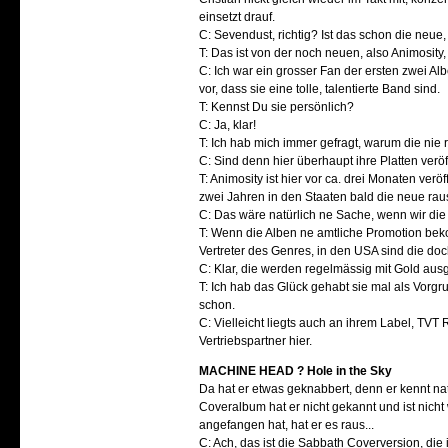
einsetzt drauf.
C: Sevendust, richtig? Ist das schon die neue
T: Das ist von der noch neuen, also Animosity, 
C: Ich war ein grosser Fan der ersten zwei Alb
vor, dass sie eine tolle, talentierte Band sind.
T: Kennst Du sie persönlich?
C: Ja, klar!
T: Ich hab mich immer gefragt, warum die nie 
C: Sind denn hier überhaupt ihre Platten verö
T: Animosity ist hier vor ca. drei Monaten ver
zwei Jahren in den Staaten bald die neue rau
C: Das wäre natürlich ne Sache, wenn wir die 
T: Wenn die Alben ne amtliche Promotion bek
Vertreter des Genres, in den USA sind die doc
C: Klar, die werden regelmässig mit Gold aus
T: Ich hab das Glück gehabt sie mal als Vor
schon.
C: Vielleicht liegts auch an ihrem Label, TV
Vertriebspartner hier.
MACHINE HEAD ? Hole in the Sky
Da hat er etwas geknabbert, denn er kennt n
Coveralbum hat er nicht gekannt und ist nicht
angefangen hat, hat er es raus...
C: Ach, das ist die Sabbath Coverversion, die i