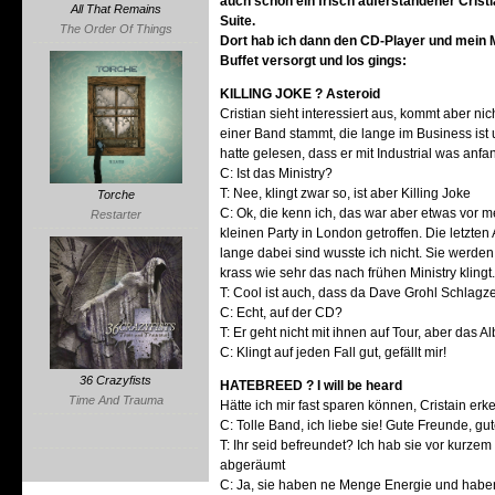
auch schon ein frisch auferstandener Crist
All That Remains
Suite.
The Order Of Things
Dort hab ich dann den CD-Player und mein 
Buffet versorgt und los gings:
KILLING JOKE ? Asteroid
Cristian sieht interessiert aus, kommt aber nic
einer Band stammt, die lange im Business ist 
hatte gelesen, dass er mit Industrial was anfa
C: Ist das Ministry?
T: Nee, klingt zwar so, ist aber Killing Joke
Torche
C: Ok, die kenn ich, das war aber etwas vor me
Restarter
kleinen Party in London getroffen. Die letzte
lange dabei sind wusste ich nicht. Sie werden i
krass wie sehr das nach frühen Ministry klingt
T: Cool ist auch, dass da Dave Grohl Schlagze
C: Echt, auf der CD?
T: Er geht nicht mit ihnen auf Tour, aber das A
C: Klingt auf jeden Fall gut, gefällt mir!
36 Crazyfists
HATEBREED ? I will be heard
Time And Trauma
Hätte ich mir fast sparen können, Cristain erke
C: Tolle Band, ich liebe sie! Gute Freunde, gut
T: Ihr seid befreundet? Ich hab sie vor kurze
abgeräumt
C: Ja, sie haben ne Menge Energie und hab