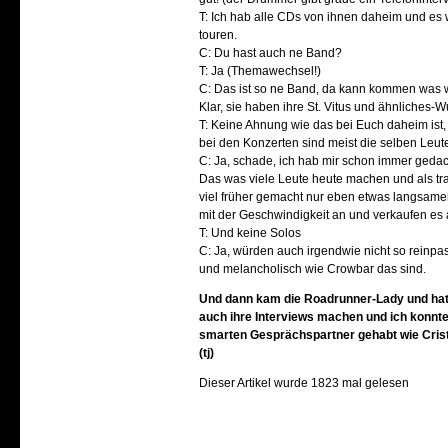
T: Ich hab alle CDs von ihnen daheim und es 
touren.
C: Du hast auch ne Band?
T: Ja (Themawechsel!)
C: Das ist so ne Band, da kann kommen was w
Klar, sie haben ihre St. Vitus und ähnliches-
T: Keine Ahnung wie das bei Euch daheim ist, 
bei den Konzerten sind meist die selben Leute
C: Ja, schade, ich hab mir schon immer gedac
Das was viele Leute heute machen und als tr
viel früher gemacht nur eben etwas langsamer
mit der Geschwindigkeit an und verkaufen es
T: Und keine Solos
C: Ja, würden auch irgendwie nicht so reinpas
und melancholisch wie Crowbar das sind.
Und dann kam die Roadrunner-Lady und hat 
auch ihre Interviews machen und ich konnte 
smarten Gesprächspartner gehabt wie Crist
(tj)
Dieser Artikel wurde 1823 mal gelesen