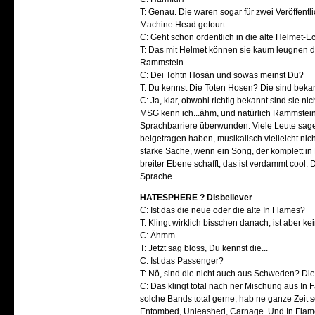
T: Genau. Die waren sogar für zwei Veröffen
Machine Head getourt.
C: Geht schon ordentlich in die alte Helmet-E
T: Das mit Helmet können sie kaum leugnen 
Rammstein...
C: Dei Tohtn Hosän und sowas meinst Du?
T: Du kennst Die Toten Hosen? Die sind beka
C: Ja, klar, obwohl richtig bekannt sind sie ni
MSG kenn ich...ähm, und natürlich Rammstein.
Sprachbarriere überwunden. Viele Leute sagen
beigetragen haben, musikalisch vielleicht nic
starke Sache, wenn ein Song, der komplett i
breiter Ebene schafft, das ist verdammt cool.
Sprache.
HATESPHERE ? Disbeliever
C: Ist das die neue oder die alte In Flames?
T: Klingt wirklich bisschen danach, ist aber 
C: Ähmm...
T: Jetzt sag bloss, Du kennst die...
C: Ist das Passenger?
T: Nö, sind die nicht auch aus Schweden? Di
C: Das klingt total nach ner Mischung aus In
solche Bands total gerne, hab ne ganze Zeit 
Entombed, Unleashed, Carnage. Und In Flames 