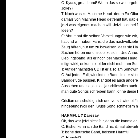
C: Kyuss, great band! Wenn das so weitergeht,
Joke?)
T: Noch was zu Machine Head: deren Ex-Gitarrist
damals von Machine Head getrennt hat, gab er
jetzt was eigenes machen will. Jetzt ist er be
Ideen?
C: Ahrue hat die selben Vorstellungen wie wir
hat und wir haben Fans, die das nachvollzie
Zeug hören, nur um zu beweisen, dass sie Ha
Sachen hören nur um cool zu sein. Und Ahrue
Lieblingsband, als er noch bei Machine Head 
mitgewirkt, er konnte leider nicht mehr am Son
T: Auf der nächsten CD ist er also am Songwrit
C: Auf jeden Fall, wir sind ne Band, in der sic
Bandgefüge passen. Klar gibt es auch ander
Aussehen und so, da soll ja schliesslich auch
man gute Songs schreiben kann, ohne diese F
Cristian entschuldigt sich und verschwindet
hingebungsvoll den Kyuss Song schmettern hört
HARMFUL ? Daresay
Ok, das war jetzt nicht fair, denn die konnte 
C: Bisher kenn ich die Band nicht, mal abwart
T: Ist ne deutsche Band, heissen Harmful.
C: Harmful?