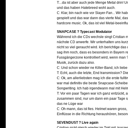
T:...da ist aber auch jede Menge Metal drin! U
und das haben Hatebreed wohl auch.
C: Klar, bin nach wie vor Slayer-Fan... Wir h
gespielt und das war dann das vierte Mal, d
hardcore music. Ok, das ist viel Metal-beeinflu
SNAPCASE ? Typecast Modulator
Während ich die CDs wechsle singt Cristian 
nächste CD anwerfe. Wir unterhalten uns kurz
nicht so viel geraucht wird. Ich berichtige da
sag ihm noch, dass es besonders in Bayern re
Fussgängerzone kontrolliert wird, wenn man 
Musik, zurück dazu also.
C: Und schon wieder ne Killer-Band, ich liebe a
T: Echt, auch die letzte, End transmission? Di
C: Ok, am allerliebsten mag ich die erste full
war mal definitiv die beste Snapcase-Scheibe
Songwriting. Ich hab irgendwann mal mit He
T: Vor ein paar Tagen war ich ganz entzückt,
zusammen sind, nur um dann ein paar Tage spä
das ne Lüge war
C: Oh mann, das ist fies. Helmet waren gros
Einflüsse in die Richtung heraushören, besond
SEVENDUST ? Live again
Cristian nickt gleich wieder im Takt mit, kon