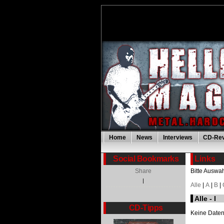
Home
News
Interviews
CD-Re
Social Bookmarks
Links
Share
Bitte Auswah
|
Alle
|
A
|
B
|
Alle - I
CD-Tipps
Keine Date