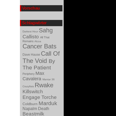
Vorschau
Schlagwörter
Sahg
Darkest Hour
Callisto
All That
Remains
Alcoa
Cancer Bats
Call Of
Dave Hause
The Void
By
The Patient
Max
Periphery
Cavalera
Mantar
36
Rwake
Crazyfists
Killswitch
Engage
Torche
Marduk
Coldburn
Napalm Death
Beastmilk