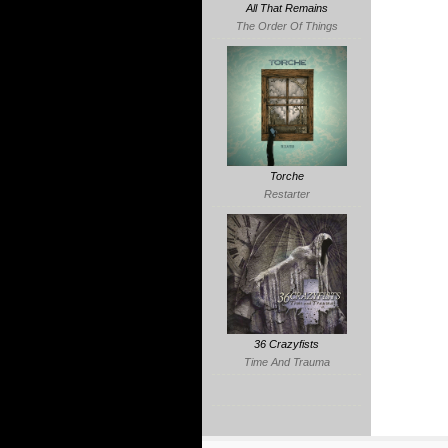
All That Remains
The Order Of Things
Torche
Restarter
36 Crazyfists
Time And Trauma