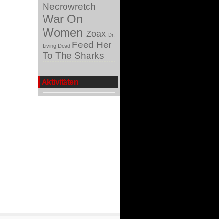
Necrowretch
War On
Women
Zoax
Dr.
Feed Her
Living Dead
To The Sharks
Aktivitäten