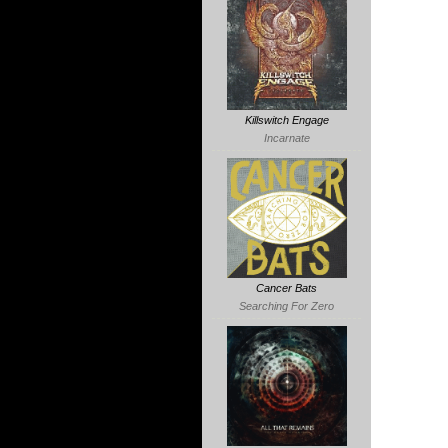
Killswitch Engage
Incarnate
Cancer Bats
Searching For Zero