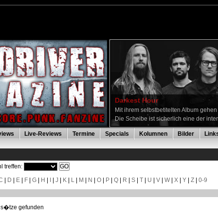
Darkest Hour
Mit ihrem selbstbetitelten Album gehe
Die Scheibe ist sicherlich eine der inte
views
Live-Reviews
Termine
Specials
Kolumnen
Bilder
Link
l treffen:
C
|
D
|
E
|
F
|
G
|
H
|
I
|
J
|
K
|
L
|
M
|
N
|
O
|
P
|
Q
|
R
|
S
|
T
|
U
|
V
|
W
|
X
|
Y
|
Z
|
0-9
ns�tze gefunden