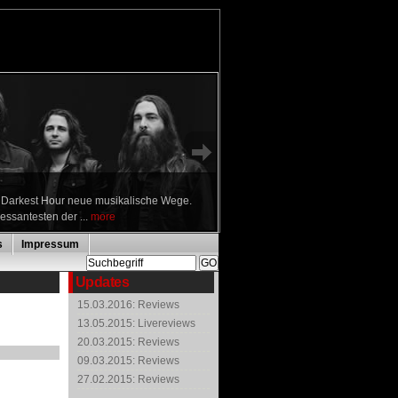
n Darkest Hour neue musikalische Wege.
ressantesten der ...
more
s
Impressum
Updates
15.03.2016: Reviews
13.05.2015: Livereviews
20.03.2015: Reviews
09.03.2015: Reviews
27.02.2015: Reviews