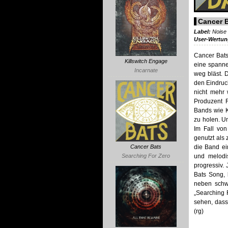
Cancer B
Label:
Noise
User-Wertu
Cancer Bats
Killswitch Engage
eine spanne
Incarnate
weg bläst. 
den Eindruck
nicht mehr 
Produzent 
Bands wie K
zu holen. Um
Im Fall von
genutzt als 
die Band ei
Cancer Bats
und melodis
Searching For Zero
progressiv.
Bats Song, 
neben schwi
„Searching F
sehen, dass
(rg)