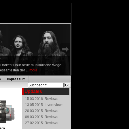
n Darkest Hour neue musikalische Wege.
ressantesten der ...
more
s
Impressum
Updates
15.03.2016: Reviews
13.05.2015: Livereviews
20.03.2015: Reviews
09.03.2015: Reviews
27.02.2015: Reviews
ero