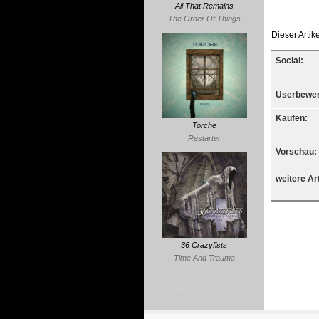
All That Remains
The Order Of Things
Dieser Arti
Social:
Userbewer
Kaufen:
Torche
Restarter
Vorschau:
weitere Art
36 Crazyfists
Time And Trauma