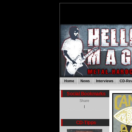
Home
News
Interviews
CD-Re
Social Bookmarks
Share
|
CD-Tipps