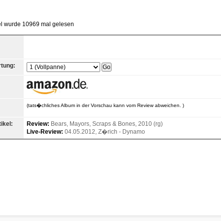
kel wurde 10969 mal gelesen
tung:
(tats�chliches Album in der Vorschau kann vom Review abweichen. )
ikel:
Review:
Bears, Mayors, Scraps & Bones, 2010 (rg)
Live-Review:
04.05.2012, Z�rich - Dynamo