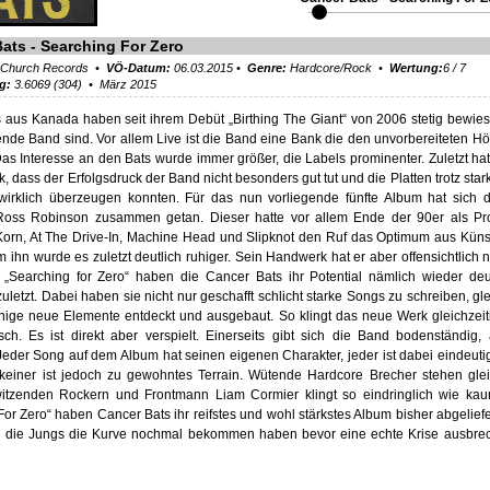
ats - Searching For Zero
 Church Records •
VÖ-Datum:
06.03.2015 •
Genre:
Hardcore/Rock •
Wertung:
6
/
7
ng:
3.6069 (304) • März 2015
 aus Kanada haben seit ihrem Debüt „Birthing The Giant“ von 2006 stetig bewies
nde Band sind. Vor allem Live ist die Band eine Bank die den unvorbereiteten Hö
Das Interesse an den Bats wurde immer größer, die Labels prominenter. Zuletzt ha
, dass der Erfolgsdruck der Band nicht besonders gut tut und die Platten trotz st
wirklich überzeugen konnten. Für das nun vorliegende fünfte Album hat sich 
Ross Robinson zusammen getan. Dieser hatte vor allem Ende der 90er als Pr
orn, At The Drive-In, Machine Head und Slipknot den Ruf das Optimum aus Küns
 ihn wurde es zuletzt deutlich ruhiger. Sein Handwerk hat er aber offensichtlich ni
 „Searching for Zero“ haben die Cancer Bats ihr Potential nämlich wieder deu
zuletzt. Dabei haben sie nicht nur geschafft schlicht starke Songs zu schreiben, gle
nige neue Elemente entdeckt und ausgebaut. So klingt das neue Werk gleichzeit
ch. Es ist direkt aber verspielt. Einerseits gibt sich die Band bodenständig, 
 Jeder Song auf dem Album hat seinen eigenen Charakter, jeder ist dabei eindeuti
keiner ist jedoch zu gewohntes Terrain. Wütende Hardcore Brecher stehen glei
tzenden Rockern und Frontmann Liam Cormier klingt so eindringlich wie kau
or Zero“ haben Cancer Bats ihr reifstes und wohl stärkstes Album bisher abgelief
 die Jungs die Kurve nochmal bekommen haben bevor eine echte Krise ausbre