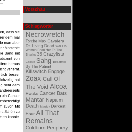
Vorschau
Schlagwörter
en, dass sie
Necrowretch
rer gern mal
Max Cavalera
Torche
tte man aber
Dr. Living Dead
War On
arker Momente
Women
Feed Her To The
die Band mit
36 Crazyfists
Sharks
oduzent von
Sahg
Callisto
Beastmilk
tlern heraus
By The Patient
cht verlernt.
Killswitch Engage
tlich besser
Zoax
Call Of
ichzeitig hat
Alcoa
ig sehr derb
The Void
andererseits
Cancer Bats
Rwake
g ein Cancer
Mantar
Napalm
chberechtigt
Death
Darkest
m zuvor. Mit
Marduk
All That
ert. Schön zu
Hour
chen konnte.
Remains
Coldburn
Periphery