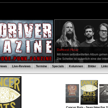
Darkest Hour
Mit ihrem selbstbetitelten Album gehe
Die Scheibe ist sicherlich eine der inte
views
Live-Reviews
Termine
Specials
Kolumnen
Bilder
Link
Cancer Bats - Searching For Z