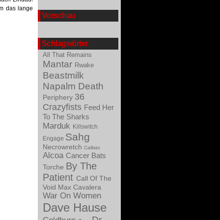
um das lange
Vorschau
Schlagwörter
All That Remains
Mantar
Rwake
Beastmilk
Napalm Death
36
Periphery
Crazyfists
Feed Her
To The Sharks
Marduk
Killswitch
Sahg
Engage
Necrowretch
Callisto
Alcoa
Cancer Bats
By The
Torche
Patient
Call Of The
Void
Max Cavalera
War On Women
Dave Hause
Dr.