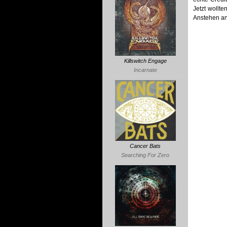
Jetzt wollt
Anstehen an
Killswitch Engage
Incarnate
Cancer Bats
Searching For Zero