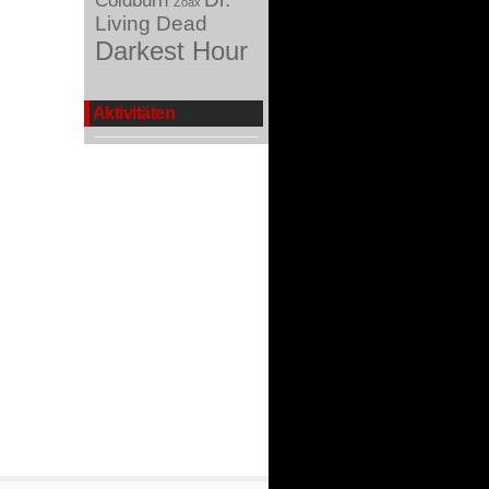
Coldburn
Zoax
Living Dead
Darkest Hour
Aktivitäten