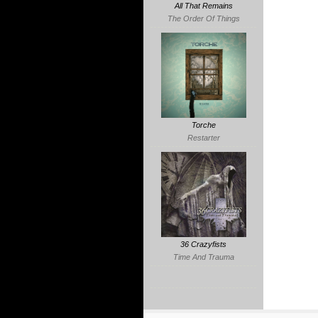
All That Remains
The Order Of Things
Torche
Restarter
36 Crazyfists
Time And Trauma