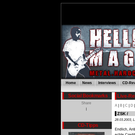
Home
News
Interviews
CD-Re
Social Bookmarks
Live-R
Share
A
|
B
|
C
|
D
|
ZSK /
28.03.2003, L
CD-Tipps
Endlich, An
echte Credi