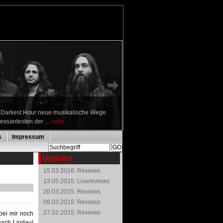
n Darkest Hour neue musikalische Wege.
ressantesten der ...
more
s
Impressum
Updates
15.03.2016: Reviews
13.05.2015: Livereviews
20.03.2015: Reviews
09.03.2015: Reviews
27.02.2015: Reviews
bei mir noch
nach Lindau!