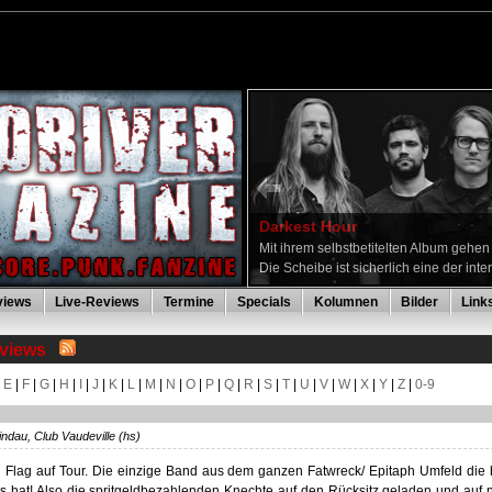
Darkest Hour
Mit ihrem selbstbetitelten Album gehe
Die Scheibe ist sicherlich eine der inte
views
Live-Reviews
Termine
Specials
Kolumnen
Bilder
Link
eviews
|
E
|
F
|
G
|
H
|
I
|
J
|
K
|
L
|
M
|
N
|
O
|
P
|
Q
|
R
|
S
|
T
|
U
|
V
|
W
|
X
|
Y
|
Z
|
0-9
indau, Club Vaudeville (hs)
ti Flag auf Tour. Die einzige Band aus dem ganzen Fatwreck/ Epitaph Umfeld die 
ts hat! Also die spritgeldbezahlenden Knechte auf den Rücksitz geladen und auf 