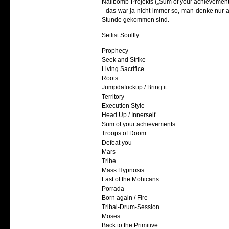
Nailbomb-Projekts („Sum of your achievement
- das war ja nicht immer so, man denke nur
Stunde gekommen sind.
Setlist Soulfly:
Prophecy
Seek and Strike
Living Sacrifice
Roots
Jumpdafuckup / Bring it
Territory
Execution Style
Head Up / Innerself
Sum of your achievements
Troops of Doom
Defeat you
Mars
Tribe
Mass Hypnosis
Last of the Mohicans
Porrada
Born again / Fire
Tribal-Drum-Session
Moses
Back to the Primitive