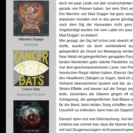
doch ein paar Leute von den unverschämten
gerade von Preisen haben, bei nem Shirt wa
Der Mercher von Mad Doggin hat ganz verschä
anpassen mussten und er das gerne günstiger
nach dem Gig der Hanseaten nicht ganz 
Angekündigt wurden mir vom Label ein paar
Mad Doggin‘ so treiben!
Killswitch Engage
Wie gesagt, der Gig lief schon und obwohl d
Incarnate
dürfte, wurden sie doch wohlwollend au
gelegentlich als Grund zur Bewegung versta
New Metal mit gelegentlichen gerappten Pass
besten Momenten gabs latente Parallelen zu
mal dem geschmackssicheren Leser, nen Preis
heimischen Regal stehen haben. Ebenso Gesch
des Headliners (Sänger) zu tragen, fand ich 
Vorband überraschend opulent und fair, da 
Strobo-Effekte und besser auf die Songs a
Cancer Bats
dolle, besonders die Gitarren gingen oft 
Searching For Zero
Schlagzeug, die gelegentlichen Sub-Bässe wa
für die Band, beim letzten Song schafften s
Uuuuhhh zu entlocken, kann man als Support 
Danach dann erst mal Überraschung: Auf de
Umkreis war schnell klar, dass die Opener E
soll laut Zeugenaussagen recht passend gew