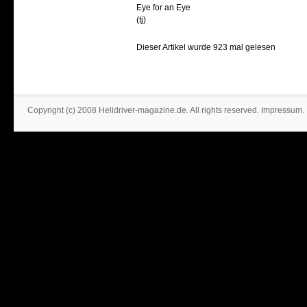
Eye for an Eye
(tj)
Dieser Artikel wurde 923 mal gelesen
Copyright (c) 2008 Helldriver-magazine.de. All rights reserved.
Impressum
.