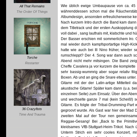
Wie üblich ewige Umbaupause von ca. 45 M
All That Remains
währenddessen schon mal die Räucherstäbc
The Order Of Things
Albumdesign, ansonsten erfreulicherweise k
Nach kurzem Intro durch die Band kam dann 
dem Titletrack und der ersten Auskopplung 
voll dabei , sang lauthals mit, klatschte und h
Der Basser erschien mit sommerlichem Iro. Git
mal wieder durch kampfsportartige High-Kic
hatte wie auch bei Ill Nino früher, wieder
rumschleppt? Der 4. Song war dann auch sc
Torche
Abend nicht mehr mitsingen. Die Band zeigt
Restarter
Cheffe Cavalera ja vor kurzem die komplette 
sehr bassig-wummrig aber sogar relativ fi
Boxen. Ab und an ging die Snare etwas unter. 
Gitarre mit der der Latin-artige Mitteltei
akustische Gitarre! Später kam dann (u.a. be
einzelnen Seite) zum Einsatz. Über den Aben
und wechselte ganze 7 mal (kein Scheiß!) s
Gitarre. Es folgte der Tribal-Drumming-Part
36 Crazyfists
gegroovt wurde. Als Gast war hier der Mad
Time And Trauma
zweiten Mal auf der Tour nen gemeinsame
Reggae-Gesang! Bei „Back to the Primitive
kleidsames VfB-Stuttgart-Heim-Trikot. Nach
Unterm Strich ein sehr cooles Konzert, m