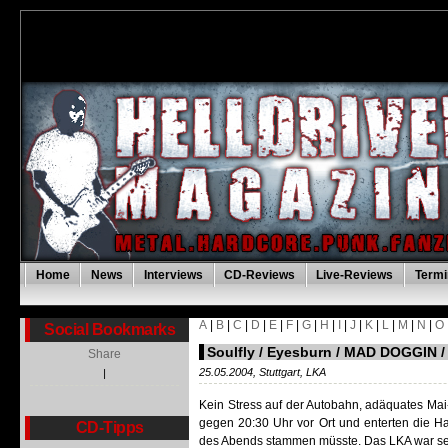
Home
News
Interviews
CD-Reviews
Live-Reviews
Termi
A
|
B
|
C
|
D
|
E
|
F
|
G
|
H
|
I
|
J
|
K
|
L
|
M
|
N
|
O
Social Bookmarks
Soulfly / Eyesburn / MAD DOGGIN /
Share
25.05.2004, Stuttgart, LKA
|
Kein Stress auf der Autobahn, adäquates Mai-W
gegen 20:30 Uhr vor Ort und enterten die H
CD-Tipps
des Abends stammen müsste. Das LKA war sehr