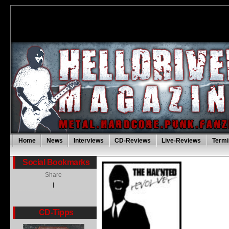
Home
News
Interviews
CD-Reviews
Live-Reviews
Termi
Social Bookmarks
Share
|
CD-Tipps