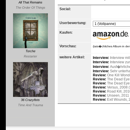
All That Remains
The Order Of Things
Social:
Userbewertung:
Kaufen:
Vorschau:
(tats�chliches Album in de
Torche
Restarter
weitere Artikel:
Interview:
Interview m
Interview:
Interview z
Interview:
Ausf�hrliche
Interview:
Sehr unterha
Review:
One Kill Wonde
Review:
The Dead Eye,
Review:
The Dead Eye, 
Review:
Versus, 2008 (t
Review:
Road Kill, 201
Review:
Unseen, 2011 (
Review:
Exit Wounds, 
36 Crazyfists
Time And Trauma