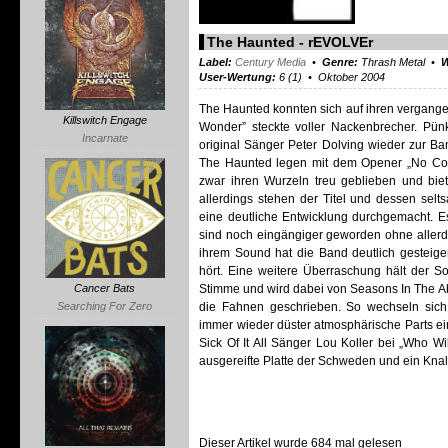
The Haunted - rEVOLVEr
Label:
Century Media
•
Genre:
Thrash Metal •
W
User-Wertung:
6 (1) • Oktober 2004
The Haunted konnten sich auf ihren vergangene
Killswitch Engage
Wonder” steckte voller Nackenbrecher. Pün
Incarnate
original Sänger Peter Dolving wieder zur Band
The Haunted legen mit dem Opener „No Comp
zwar ihren Wurzeln treu geblieben und bie
allerdings stehen der Titel und dessen sel
eine deutliche Entwicklung durchgemacht. Es
sind noch eingängiger geworden ohne allerdi
ihrem Sound hat die Band deutlich gesteige
hört. Eine weitere Überraschung hält der Son
Stimme und wird dabei von Seasons In The Abys
Cancer Bats
die Fahnen geschrieben. So wechseln sich
Searching For Zero
immer wieder düster atmosphärische Parts ein
Sick Of It All Sänger Lou Koller bei „Who Wi
ausgereifte Platte der Schweden und ein Knall
Dieser Artikel wurde 684 mal gelesen