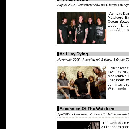
August 2007 - Telefoninterview mit Gitarrist Phil 
As I Lay Dyin
Metalcore Ba
Ocean Betwee
toppen. Ich u
neue Album und
As I Lay Dying
November 2005 - Interview mit S�nger S�nger T
Nicht erst s
LAY DYING e
Möglichkeit,
über ihren z
du mir zu Beg
Wie ...
mehr
Ascension Of The Watchers
April 2008 - Interview mit Burton C. Bell zu seinem
Die wohl doch eh
zu knabbern habe