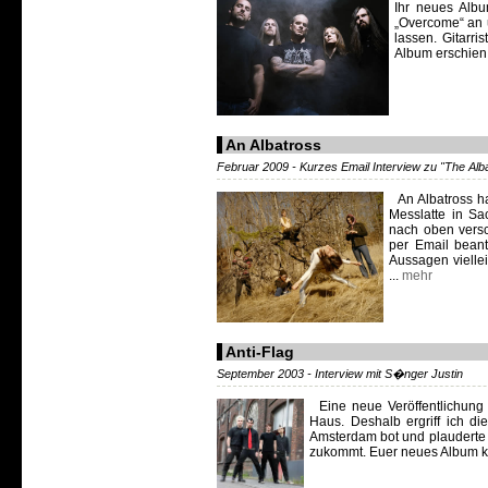
Ihr neues Albu
„Overcome“ an u
lassen. Gitarri
Album erschien b
An Albatross
Februar 2009 - Kurzes Email Interview zu "The Alb
An Albatross ha
Messlatte in Sa
nach oben versc
per Email beant
Aussagen viellei
...
mehr
Anti-Flag
September 2003 - Interview mit S�nger Justin
Eine neue Veröffentlichung d
Haus. Deshalb ergriff ich d
Amsterdam bot und plauderte m
zukommt. Euer neues Album ko