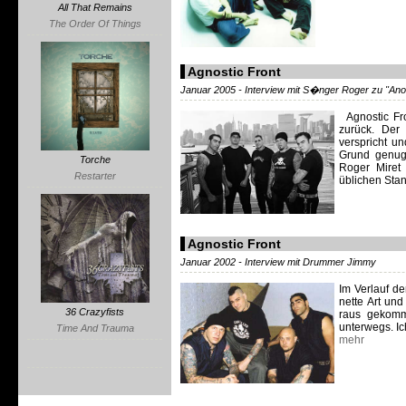
All That Remains
The Order Of Things
Agnostic Front
Januar 2005 - Interview mit S�nger Roger zu "Ano
Agnostic Fro
zurück. Der
verspricht u
Grund genug
Torche
Roger Miret
Restarter
üblichen Stan
Agnostic Front
Januar 2002 - Interview mit Drummer Jimmy
Im Verlauf de
nette Art und
36 Crazyfists
raus gekomme
unterwegs. Ich
Time And Trauma
mehr