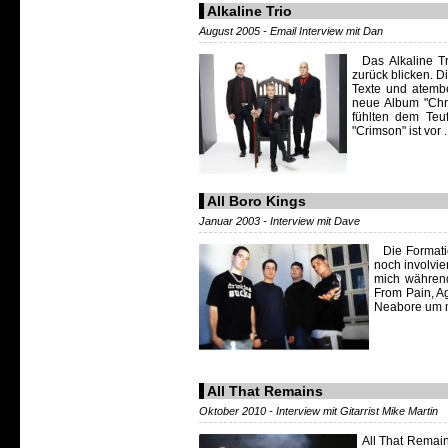
Alkaline Trio
August 2005 - Email Interview mit Dan
Das Alkaline Tr
zurück blicken. D
Texte und atemb
neue Album "Chri
fühlten dem Teu
"Crimson" ist vor ..
All Boro Kings
Januar 2003 - Interview mit Dave
Die Formatio
noch involvi
mich während
From Pain, Ag
Neabore um ma
All That Remains
Oktober 2010 - Interview mit Gitarrist Mike Martin
All That Remain