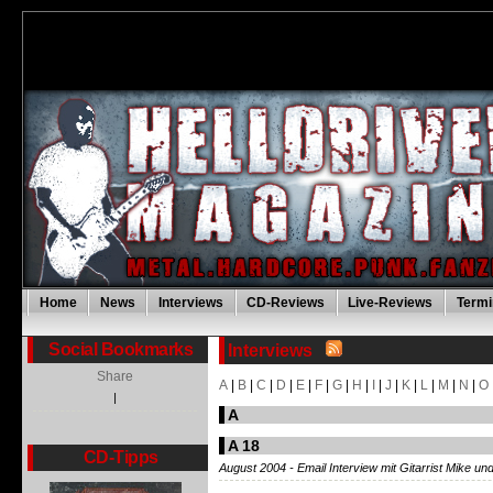
Home
News
Interviews
CD-Reviews
Live-Reviews
Termi
Social Bookmarks
Interviews
Share
A
|
B
|
C
|
D
|
E
|
F
|
G
|
H
|
I
|
J
|
K
|
L
|
M
|
N
|
O
|
A
A 18
CD-Tipps
August 2004 - Email Interview mit Gitarrist Mike u