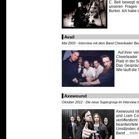
C. Bell bewegt si
unseren Fragen u
Burton. Ich habe d
Avail
Mai 2003 - Interview mit dem Band Cheerleader B
Auf ihrer ver
Cheerleader
Platz in der 
Das Gespräch
Wie läuft die 
Axewound
Oktober 2012 - Die neue Supergroup im Interview 
Axewound ist
und Liam Cor
veröffentlich
beantwortet
Umständen de
Band ...
mehr