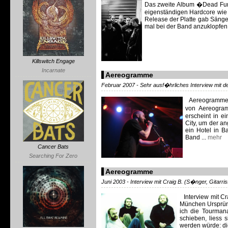
Das zweite Album �Dead Furi
eigenständigen Hardcore wie
Release der Platte gab Sänge
mal bei der Band anzuklopfen 
Killswitch Engage
Incarnate
Aereogramme
Februar 2007 - Sehr ausf�hrliches Interview mit 
Aereogramme K
von Aereogr
erscheint in e
City, um der an
ein Hotel in Ba
Band ...
mehr
Cancer Bats
Searching For Zero
Aereogramme
Juni 2003 - Interview mit Craig B. (S�nger, Gitarris
Interview mit Cr
München Ursprüng
ich die Tourman
schieben, liess 
werden würde: die 